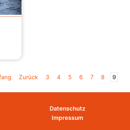
fang
Zurück
3
4
5
6
7
8
9
Datenschutz
Impressum